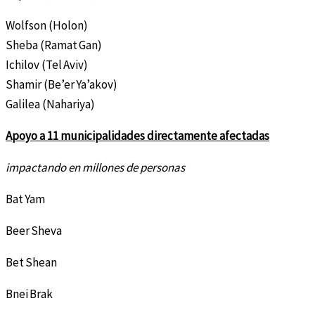
Wolfson (Holon)
Sheba (Ramat Gan)
Ichilov (Tel Aviv)
Shamir (Be’er Ya’akov)
Galilea (Nahariya)
Apoyo a 11 municipalidades directamente afectadas
impactando en millones de personas
Bat Yam
Beer Sheva
Bet Shean
Bnei Brak