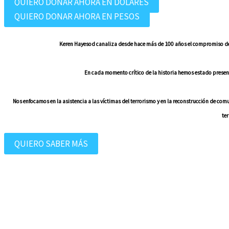
QUIERO DONAR AHORA EN DÓLARES
QUIERO DONAR AHORA EN PESOS
Keren Hayesod canaliza desde hace más de 100 años el compromiso de 
En cada momento crítico de la historia hemos estado prese
Nos enfocamos en la asistencia a las víctimas del terrorismo y en la reconstrucción de 
te
QUIERO SABER MÁS