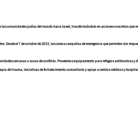
las comunidades judías del mundo hacia Israel, transformándolo en acciones concretas que re
ntes. Desde el 7 de octubre de 2023, lanzamos campañas de emergencia que permiten dar respue
comunidades cercanas a zonas de conflicto. Proveemos equipamiento para refugios antibombas y 
rapia de trauma, iniciativas de fortalecimiento comunitario y apoyo a centros médicos y hospital