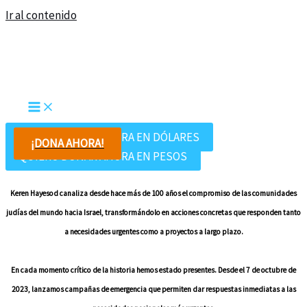
Ir al contenido
QUIERO DONAR AHORA EN DÓLARES
¡DONA AHORA!
QUIERO DONAR AHORA EN PESOS
Keren Hayesod canaliza desde hace más de 100 años el compromiso de las comunidades
judías del mundo hacia Israel, transformándolo en acciones concretas que responden tanto
a necesidades urgentes como a proyectos a largo plazo.
En cada momento crítico de la historia hemos estado presentes. Desde el 7 de octubre de
2023, lanzamos campañas de emergencia que permiten dar respuestas inmediatas a las